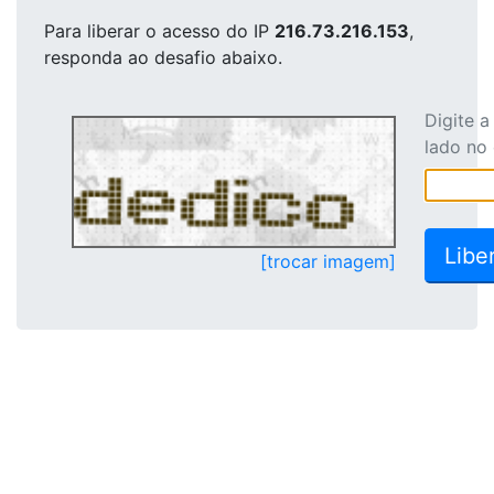
Para liberar o acesso
do IP
216.73.216.153
,
responda ao desafio abaixo.
Digite 
lado no
[trocar imagem]