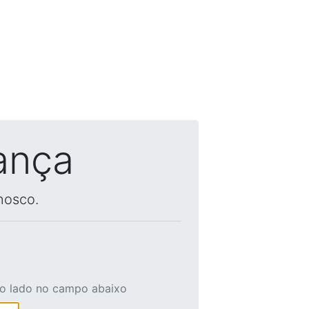
ança
nosco.
ao lado no campo abaixo