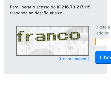
Para liberar o acesso
do IP
216.73.217.115
,
responda ao desafio abaixo.
Digite 
lado no
[trocar imagem]