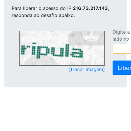
Para liberar o acesso
do IP
216.73.217.143
,
responda ao desafio abaixo.
Digite 
lado no
[trocar imagem]