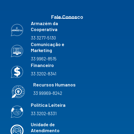
m
Fale Conosco
Armazém da
Cooperativa
33 3277-5130
Comunicação e
Marketing
33 9962-8515
Financeiro
33 3202-8341
Recursos Humanos
33 99969-8242
Política Leiteira
33 3202-8331
Unidade de
Atendimento