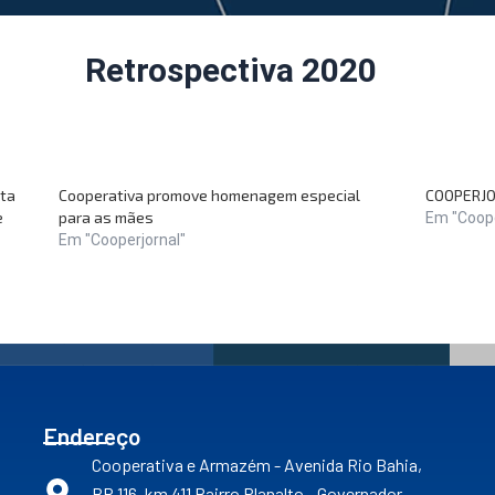
Retrospectiva 2020
sta
Cooperativa promove homenagem especial
COOPERJO
e
para as mães
Em "Coope
Em "Cooperjornal"
Endereço
Cooperativa e Armazém - Avenida Rio Bahia,
BR 116, km 411 Bairro Planalto - Governador