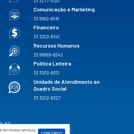
33 3277-5130
Comunicação e Marketing
33 9962-8515
Financeiro
33 3202-8341
Recursos Humanos
33 99969-8242
Política Leiteira
33 3202-8331
Unidade de Atendimento ao
Quadro Social
33 3202-8327
3-62
a em nossos serviços.
CONCORDO